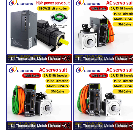
AC380V 44.7A 1500/2000RPM IP65
AC380V 31.6A 1500/2000RPM IP
Kit Tiománaithe Mótair Lichuan AC
Kit Tiománaithe Mótair Lichuan A
Servo HIGH POWER 120N.m 18.5KW
Servo A8 Cruinneas Ard STO ABZ
AC380V 31.8A 1500/2000RPM IP65
1001W 1KW 4.0N.m 220V 4.6A
2500/3000RPM IP65
Kit Tiománaithe Mótair Lichuan AC
Kit Tiománaithe Mótair Lichuan A
Servo A8 Cruinneas Ard STO ABZ
Servo A8 Cruinneas Ard STO ABZ