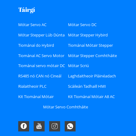
Táirgí
Mótar Servo AC
Mótar Servo DC
Mótar Stepper Lúb Dúnta
Mótar Stepper Hybird
Tiománaí do Hybird
Tiománaí Mótair Stepper
Stepper Motor
Lúb Dúnta
Tiománaí AC Servo Motor
Mótar Stepper Comhtháite
Tiománaí servo mótair DC
Mótar Scriú
RS485 nó CAN nó Cineál
Laghdaitheoir Pláinéadach
Bus Ethercat Tiománaí
Rialaitheoir PLC
Scáileán Tadhaill HMI
Stepper
Kit Tiománaí Mótair
Kit Tiománaí Mótair A8 AC
Ethercat AC Servo
Servo
Mótar Servo Comhtháite