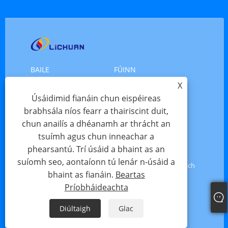
BAILE
FÚINN
X
TÁIRGÍ
NUACHT
Úsáidimid fianáin chun eispéireas
ÍOSLUCHTAIGH
SEOL FIOSRÚCHÁN
brabhsála níos fearr a thairiscint duit,
chun anailís a dhéanamh ar thrácht an
DÉAN TEAGMHÁIL LINN
tsuímh agus chun inneachar a
phearsantú. Trí úsáid a bhaint as an
Cóipcheart © 2025 Shenzhen Xinlichuan Electric Co.,
suíomh seo, aontaíonn tú lenár n-úsáid a
Ltd. - Servo Motor, Motor Servo, Stepper Motor - Gach
bhaint as fianáin.
Beartas
ceart ar cosaint
Príobháideachta
Links
Sitemap
RSS
XML
Diúltaigh
Glac
Beartas Príobháideachta