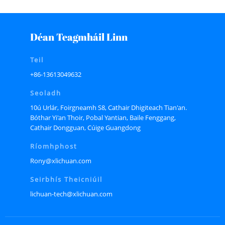
Déan Teagmháil Linn
Teil
+86-13613049632
Seoladh
10ú Urlár, Foirgneamh S8, Cathair Dhigiteach Tian'an.
Bóthar Yi'an Thoir, Pobal Yantian, Baile Fenggang,
Cathair Dongguan, Cúige Guangdong
Ríomhphost
Rony@xlichuan.com
Seirbhís Theicniúil
lichuan-tech@xlichuan.com