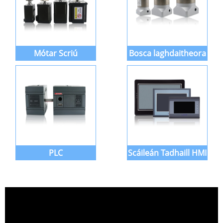
Mótar Scriú
Bosca laghdaitheora
PLC
Scáileán Tadhaill HMI