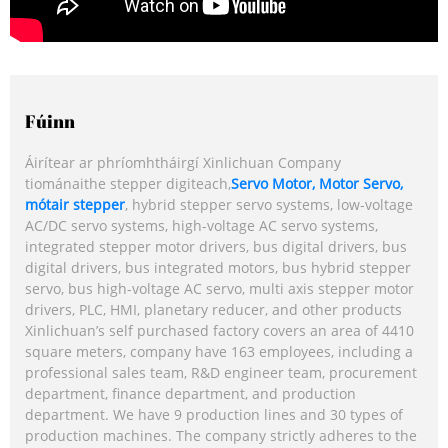
Fúinn
Áirítear ar phríomhtháirgí Xinlichuan Company
tiománaithe stepper digiteach,
Servo Motor, Motor Servo,
mótair stepper
, hybrid stepper servo systems, low-voltage
AC/DC servo systems, high-voltage AC servo systems,
integrated stepper motor drivers, bus digital drivers, bus
digital drivers, bus integrated motors, bus hybrid stepper
servo, bus high-voltage AC servo, multi axis stepper motor
drivers, PLC, HMI, planetary reducer, and other products
Xinlichuan’s self purchased factory covers an area of 4410
square meters, company have 163 employees, including a
professional sales team, R&D engineer team, procurement
department, finance department, and production
department. We have 9 production lines and 30 types of
production machines. The company strictly adheres to the