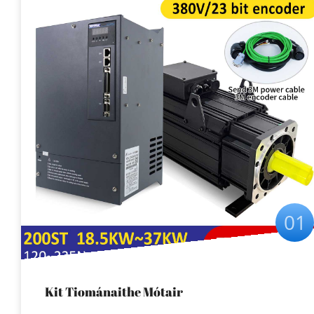
01
Kit Tiománaithe Mótair
Lichuan AC Servo HIGH