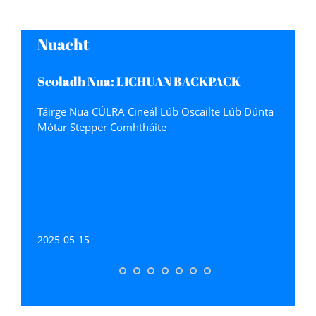
1000W 1KW 3.2N.m 220V 5.8A
750W 0.75KW 2.39N.m 220V 4.5
2500/3000RPM IP65
2500/3000RPM IP65
Nuacht
Seoladh Nua: LICHUAN BACKPACK
Cineál Lúb Oscailte Lúb Dúnta Mótar
Táirge Nua CÚLRA Cineál Lúb Oscailte Lúb Dúnta
Stepper Comhtháite ag Shenzhen
Mótar Stepper Comhtháite
Xinlichuan Electric Co., Ltd.
2025-05-15