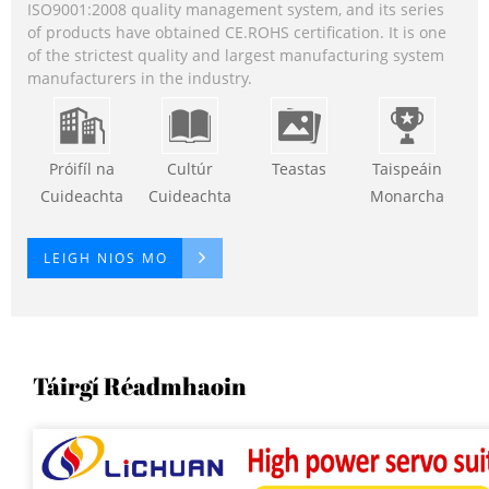
ISO9001:2008 quality management system, and its series
of products have obtained CE.ROHS certification. It is one
of the strictest quality and largest manufacturing system
manufacturers in the industry.
Próifíl na
Cultúr
Teastas
Taispeáin
Cuideachta
Cuideachta
Monarcha
LEIGH NIOS MO
Táirgí Réadmhaoin