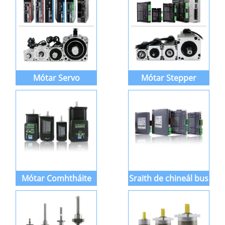
Mótar Servo
Mótar Stepper
Mótar Comhtháite
Sraith de chineál bus