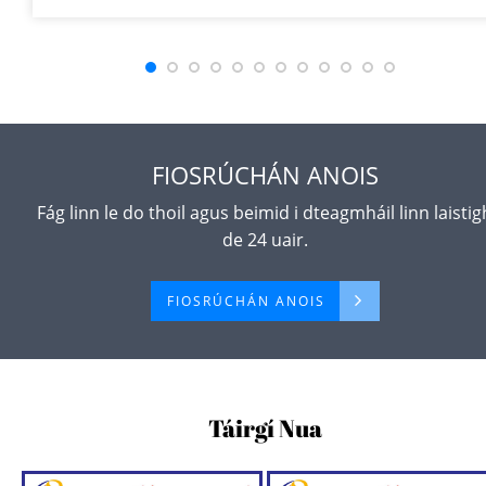
POWER 235N.m 37KW
AC380V 73A 1500/2000RPM
IP65
FIOSRÚCHÁN ANOIS
Fág linn le do thoil agus beimid i dteagmháil linn laistig
de 24 uair.
FIOSRÚCHÁN ANOIS
Táirgí Nua