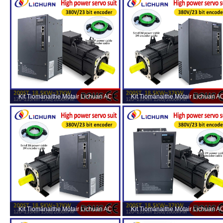
Kit Tiománaithe Mótair Lichuan AC
Kit Tiománaithe Mótair Lichuan A
Servo HIGH POWER 235N.m 37KW
Servo HIGH POWER 191N.m 30K
AC380V 73A 1500/2000RPM IP65
AC380V 52A 1500/2000RPM IP6
Kit Tiománaithe Mótair Lichuan AC
Kit Tiománaithe Mótair Lichuan A
Servo HIGH POWER 140N.m 22KW
Servo HIGH POWER 88N.m 18.5