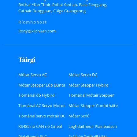
Bóthar Yi'an Thoir, Pobal Yantian, Baile Fenggang,
Cathair Dongguan, Cúige Guangdong
Ríomhphost
Rony@xlichuan.com
Táirgí
Mótar Servo AC
Mótar Servo DC
Mótar Stepper Lúb Dúnta
Mótar Stepper Hybird
Tiománaí do Hybird
Tiománaí Mótair Stepper
Stepper Motor
Lúb Dúnta
Tiománaí AC Servo Motor
Mótar Stepper Comhtháite
Tiománaí servo mótair DC
Mótar Scriú
RS485 nó CAN nó Cineál
Laghdaitheoir Pláinéadach
Bus Ethercat Tiománaí
Rialaitheoir PLC
Scáileán Tadhaill HMI