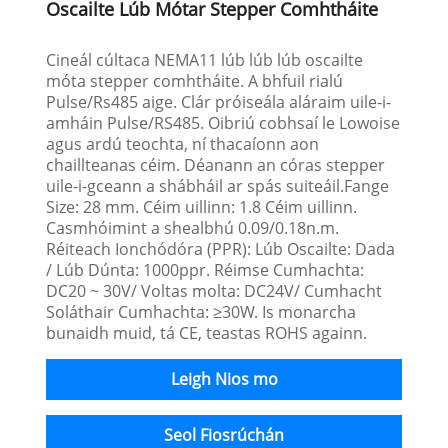
Oscailte Lúb Mótar Stepper Comhtháite
Cineál cúltaca NEMA11 lúb lúb lúb oscailte
móta stepper comhtháite. A bhfuil rialú
Pulse/Rs485 aige. Clár próiseála aláraim uile-i-
amháin Pulse/RS485. Oibriú cobhsaí le Lowoise
agus ardú teochta, ní thacaíonn aon
chaillteanas céim. Déanann an córas stepper
uile-i-gceann a shábháil ar spás suiteáil.Fange
Size: 28 mm. Céim uillinn: 1.8 Céim uillinn.
Casmhóimint a shealbhú 0.09/0.18n.m.
Réiteach Ionchódóra (PPR): Lúb Oscailte: Dada
/ Lúb Dúnta: 1000ppr. Réimse Cumhachta:
DC20 ~ 30V/ Voltas molta: DC24V/ Cumhacht
Soláthair Cumhachta: ≥30W. Is monarcha
bunaidh muid, tá CE, teastas ROHS againn.
Leigh Nios mo
Seol Fiosrúchán