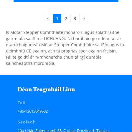
<
1
2
3
>
Is Mótar Stepper Comhtháite monaróirí agus soláthraithe
gairmiúla sa tSín é LICHUAN®. Ní hamháin go ndéantar ár
n-ardchaighdeán Mótar Stepper Comhtháite sa tSín agus tá
deimhniú CE againn, ach tá praghas saor againn freisin.
Fáilte go dtí ár n-mhonarcha chun táirgí durable
saincheaptha mórdhíola.
Déan Teagmháil Linn
Teil
+86-13613049632
Seoladh
10ú Urlár, Foirgneamh S8, Cathair Dhigiteach Tian'an.