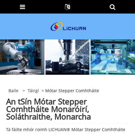
Baile
>
Táirgí
> Mótar Stepper Comhtháite
An tSín Mótar Stepper
Comhtháite Monaróirí,
Soláthraithe, Monarcha
Tá fáilte mhór roimh LICHUAN® Mótar Stepper Comhtháite