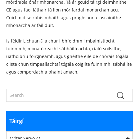
mórdhíola ónár mhonarcha. Tá ár gcuid táirgí deimhnithe
CE agus faoi láthair tá líon mór fardal monarchan acu.
Cuirfimid seirbhís mhaith agus praghsanna lascainithe
mhonarcha ar fáil duit.
Is féidir Lichuan® a chur i bhfeidhm i mbainistíocht
fuinnimh, monatóireacht sábháilteachta, rialú soilsithe,
uathoibriú foirgneamh, agus gnéithe eile de chórais tógála
cliste chun timpeallachtaí tógála coigilte fuinnimh, sábháilte
agus compordach a bhaint amach.
Táirgí
Mótar Servo AC