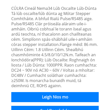
CÚLRA Cineál Nema34 Lúb Oscailte Lúb-Dúnta
Tá lúb oscailte/lúb dúnta ag Mótar Stepper
Comhtháite. A bhfuil Rialú Pulse/RS485 aige.
Pulse/RS485 Clár próiseála aláraim uile-i-
amháin. Oibriú cobhsaí le torann íseal agus
ardú teochta, ní thacaíonn aon chaillteanas
céim. Simplíonn spás-shábháil uile-i-amháin
córas stepper installation.Flange méid: 86 mm.
Uillinn Céim: 1.8 Uillinn Céim. Shealbhú
chasmhóiminte 4.5/8.0/10/12N.m. Taifeach an
Ionchódóra(PPR): Lúb Oscailte: Roghnaigh ón
liosta / Lúb Dúnta: 1000PPR. Raon cumhachta:
DC24 ~ 90V nó AC30 ~ 60V / Voltas a mholtar:
DC48V / Cumhacht soláthair cumhachta:
≥250W. Is monarcha bunaidh muid, tá
deimhniú CE, ROHS againn.
Leigh Nios mo