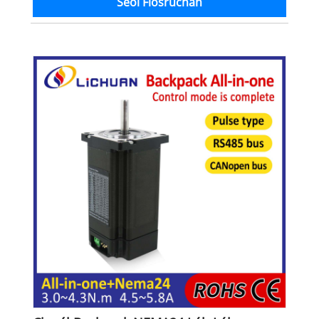
Seol Fiosrúchán