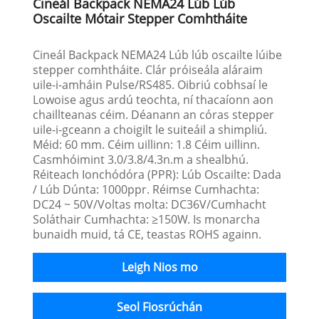
Cineál Backpack NEMA24 Lúb Lúb
Oscailte Mótair Stepper Comhtháite
Cineál Backpack NEMA24 Lúb lúb oscailte lúibe
stepper comhtháite. Clár próiseála aláraim
uile-i-amháin Pulse/RS485. Oibriú cobhsaí le
Lowoise agus ardú teochta, ní thacaíonn aon
chaillteanas céim. Déanann an córas stepper
uile-i-gceann a choigilt le suiteáil a shimpliú.
Méid: 60 mm. Céim uillinn: 1.8 Céim uillinn.
Casmhóimint 3.0/3.8/4.3n.m a shealbhú.
Réiteach Ionchódóra (PPR): Lúb Oscailte: Dada
/ Lúb Dúnta: 1000ppr. Réimse Cumhachta:
DC24 ~ 50V/Voltas molta: DC36V/Cumhacht
Soláthair Cumhachta: ≥150W. Is monarcha
bunaidh muid, tá CE, teastas ROHS againn.
Leigh Nios mo
Seol Fiosrúchán