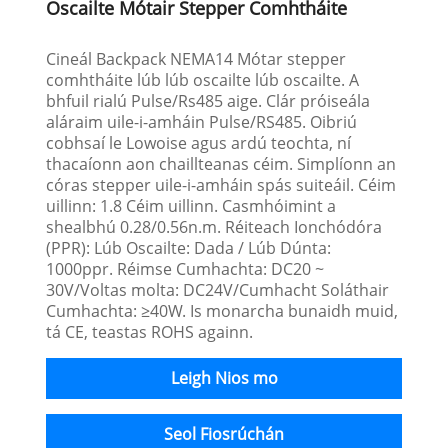
Oscailte Mótair Stepper Comhtháite
Cineál Backpack NEMA14 Mótar stepper
comhtháite lúb lúb oscailte lúb oscailte. A
bhfuil rialú Pulse/Rs485 aige. Clár próiseála
aláraim uile-i-amháin Pulse/RS485. Oibriú
cobhsaí le Lowoise agus ardú teochta, ní
thacaíonn aon chaillteanas céim. Simplíonn an
córas stepper uile-i-amháin spás suiteáil. Céim
uillinn: 1.8 Céim uillinn. Casmhóimint a
shealbhú 0.28/0.56n.m. Réiteach Ionchódóra
(PPR): Lúb Oscailte: Dada / Lúb Dúnta:
1000ppr. Réimse Cumhachta: DC20 ~
30V/Voltas molta: DC24V/Cumhacht Soláthair
Cumhachta: ≥40W. Is monarcha bunaidh muid,
tá CE, teastas ROHS againn.
Leigh Nios mo
Seol Fiosrúchán