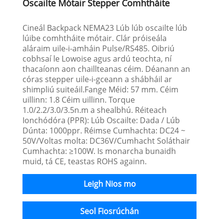
Oscailte Mótair Stepper Comhtháite
Cineál Backpack NEMA23 Lúb lúb oscailte lúb
lúibe comhtháite mótair. Clár próiseála
aláraim uile-i-amháin Pulse/RS485. Oibriú
cobhsaí le Lowoise agus ardú teochta, ní
thacaíonn aon chaillteanas céim. Déanann an
córas stepper uile-i-gceann a shábháil ar
shimpliú suiteáil.Fange Méid: 57 mm. Céim
uillinn: 1.8 Céim uillinn. Torque
1.0/2.2/3.0/3.5n.m a shealbhú. Réiteach
Ionchódóra (PPR): Lúb Oscailte: Dada / Lúb
Dúnta: 1000ppr. Réimse Cumhachta: DC24 ~
50V/Voltas molta: DC36V/Cumhacht Soláthair
Cumhachta: ≥100W. Is monarcha bunaidh
muid, tá CE, teastas ROHS againn.
Leigh Nios mo
Seol Fiosrúchán