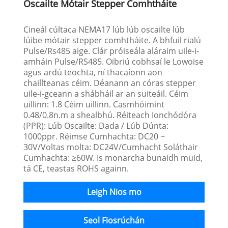
Oscailte Mótair Stepper Comhtháite
Cineál cúltaca NEMA17 lúb lúb oscailte lúb
lúibe mótair stepper comhtháite. A bhfuil rialú
Pulse/Rs485 aige. Clár próiseála aláraim uile-i-
amháin Pulse/RS485. Oibriú cobhsaí le Lowoise
agus ardú teochta, ní thacaíonn aon
chaillteanas céim. Déanann an córas stepper
uile-i-gceann a shábháil ar an suiteáil. Céim
uillinn: 1.8 Céim uillinn. Casmhóimint
0.48/0.8n.m a shealbhú. Réiteach Ionchódóra
(PPR): Lúb Oscailte: Dada / Lúb Dúnta:
1000ppr. Réimse Cumhachta: DC20 ~
30V/Voltas molta: DC24V/Cumhacht Soláthair
Cumhachta: ≥60W. Is monarcha bunaidh muid,
tá CE, teastas ROHS againn.
Leigh Nios mo
Seol Fiosrúchán